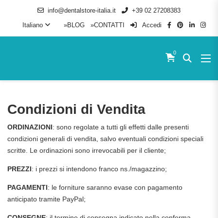
info@dentalstore-italia.it
+39 02 27208383
Italiano
»BLOG
»CONTATTI
Accedi
0
Condizioni di Vendita
ORDINAZIONI
: sono regolate a tutti gli effetti dalle presenti
condizioni generali di vendita, salvo eventuali condizioni speciali
scritte. Le ordinazioni sono irrevocabili per il cliente;
PREZZI
: i prezzi si intendono franco ns./magazzino;
PAGAMENTI
: le forniture saranno evase con pagamento
anticipato tramite PayPal;
CONSEGNE
: il termine di consegna indicato nella conferma