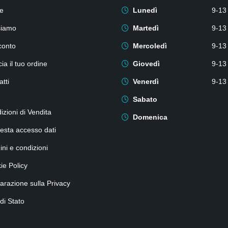
e
Lunedì
9-13
siamo
Martedì
9-13
conto
Mercoledì
9-13
ia il tuo ordine
Giovedì
9-13
tti
Venerdì
9-13
Sabato
izioni di Vendita
Domenica
iesta accesso dati
ini e condizioni
ie Policy
iarazione sulla Privacy
 di Stato