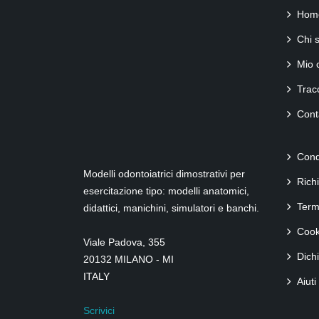
Hom
Chi 
Mio 
Tracc
Conta
Cond
Modelli odontoiatrici dimostrativi per
Rich
esercitazione tipo: modelli anatomici,
Term
didattici, manichini, simulatori e banchi.
Cook
Viale Padova, 355
Dich
20132 MILANO - MI
ITALY
Aiuti
Scrivici