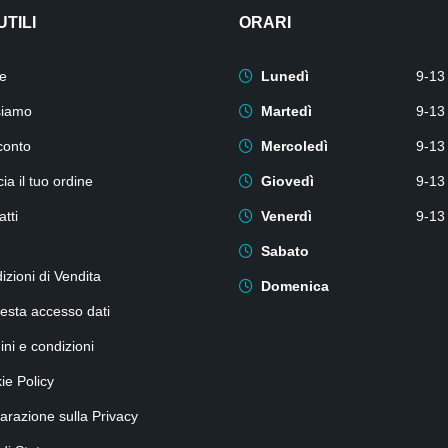
UTILI
ORARI
e
Lunedì
9-13
siamo
Martedì
9-13
conto
Mercoledì
9-13
ia il tuo ordine
Giovedì
9-13
tti
Venerdì
9-13
Sabato
izioni di Vendita
Domenica
iesta accesso dati
ini e condizioni
ie Policy
iarazione sulla Privacy