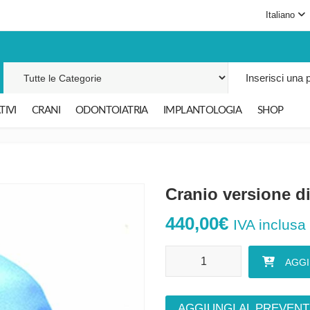
Italiano
Cerca per:
IVI
CRANI
ODONTOIATRIA
IMPLANTOLOGIA
SHOP
Cranio versione di
440,00
€
IVA inclusa
Cranio versione didattica quantit
AGGI
AGGIUNGI AL PREVENT