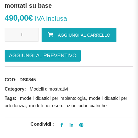
montati su base
490,00
€
IVA inclusa
Cinque denti fondamentali ingranditi, montati su base quantità
AGGIUNGI AL CARRELLO
AGGIUNGI AL PREVENTIVO
COD:
DS0845
Category:
Modelli dimostrativi
Tags:
modelli didattici per implantologia
,
modelli didattici per
ortodonzia
,
modelli per esercitazioni odontoiatriche
Condividi :