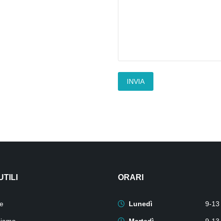
UTILI
ORARI
e
Lunedì
9-13