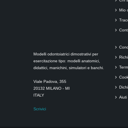
Chi 
Mio 
Tracc
Conta
Cond
Modelli odontoiatrici dimostrativi per
Rich
esercitazione tipo: modelli anatomici,
Term
didattici, manichini, simulatori e banchi.
Cook
Viale Padova, 355
Dich
20132 MILANO - MI
ITALY
Aiuti
Scrivici