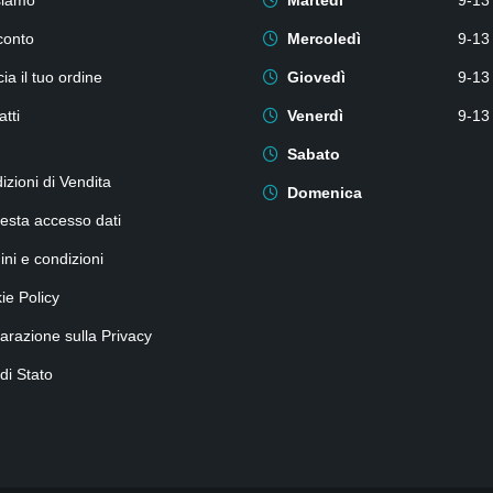
siamo
Martedì
9-13
conto
Mercoledì
9-13
ia il tuo ordine
Giovedì
9-13
tti
Venerdì
9-13
Sabato
izioni di Vendita
Domenica
iesta accesso dati
ini e condizioni
ie Policy
iarazione sulla Privacy
 di Stato