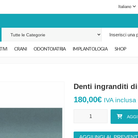
Italiano
Cerca per:
IVI
CRANI
ODONTOIATRIA
IMPLANTOLOGIA
SHOP
Denti ingranditi d
180,00
€
IVA inclusa
Denti ingranditi dimostrativi quant
AGGI
AGGIUNGI AL PREVENT