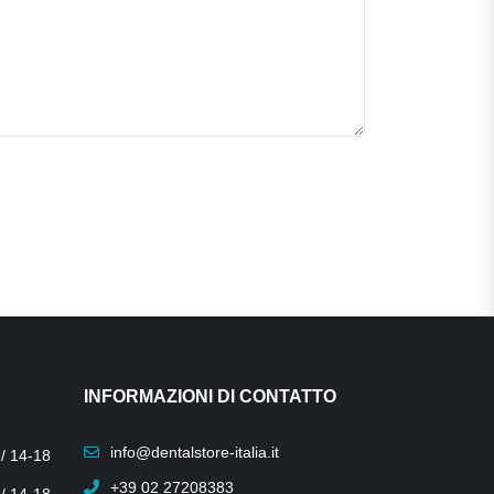
INFORMAZIONI DI CONTATTO
info@dentalstore-italia.it
 / 14-18
+39 02 27208383