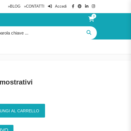
»BLOG
»CONTATTI
Accedi
0
imostrativi
ità
UNGI AL CARRELLO
IVO